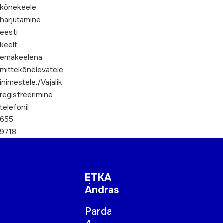
kõnekeele
harjutamine
eesti
keelt
emakeelena
mittekõnelevatele
inimestele./Vajalik
registreerimine
telefonil
655
9718
ETKA
Andras
Parda