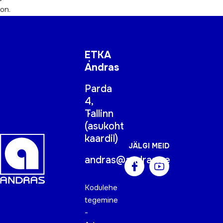
on.
ETKA
Andras
Parda
4,
Tallinn
(
asukoht
kaardil
)
JÄLGI MEID
andras@andras.ee
Kodulehe
tegemine
-