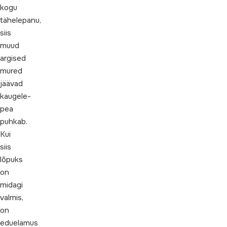
kogu
tähelepanu,
siis
muud
argised
mured
jäävad
kaugele-
pea
puhkab.
Kui
siis
lõpuks
on
midagi
valmis,
on
eduelamus