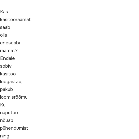
Kas
käsitööraamat
saab
olla
eneseabi
raamat?
Endale
sobiv
käsitöö
lõõgastab,
pakub
loomisrõõmu.
Kui
näputöö
nõuab
pühendumist
ning