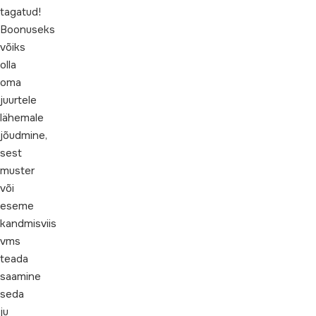
tagatud!
Boonuseks
võiks
olla
oma
juurtele
lähemale
jõudmine,
sest
muster
või
eseme
kandmisviis
vms
teada
saamine
seda
ju