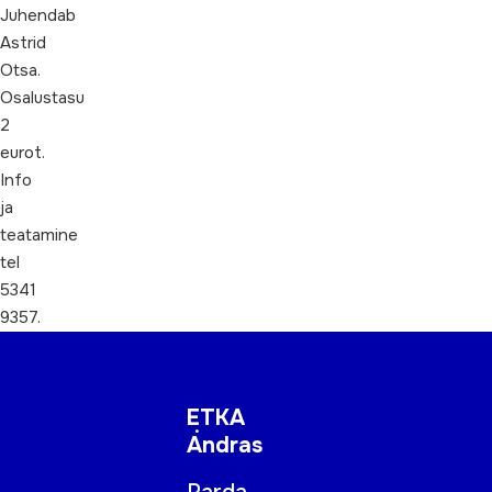
Juhendab
Astrid
Otsa.
Osalustasu
2
eurot.
Info
ja
teatamine
tel
5341
9357.
ETKA
Andras