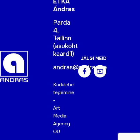
ETKA
Andras
Parda
4,
Tallinn
(
asukoht
kaardil
)
JÄLGI MEID
andras@andras.ee
Kodulehe
tegemine
-
Art
Media
Agency
OÜ