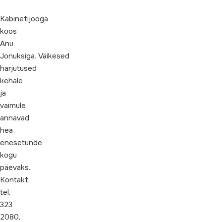
Kabinetijooga
koos
Anu
Jonuksiga. Väikesed
harjutused
kehale
ja
vaimule
annavad
hea
enesetunde
kogu
päevaks.
Kontakt:
tel,
323
2080,