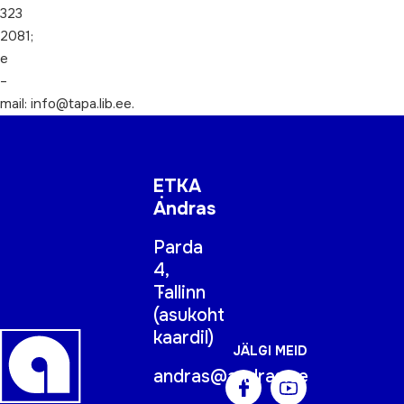
323
2081;
e
–
mail: info@tapa.lib.ee.
ETKA
Andras
Parda
4,
Tallinn
(
asukoht
kaardil
)
JÄLGI MEID
andras@andras.ee