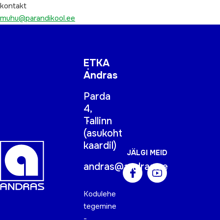
kontakt
muhu@parandikool.ee
ETKA
Andras
Parda
4,
Tallinn
(
asukoht
kaardil
)
JÄLGI MEID
andras@andras.ee
Kodulehe
tegemine
-