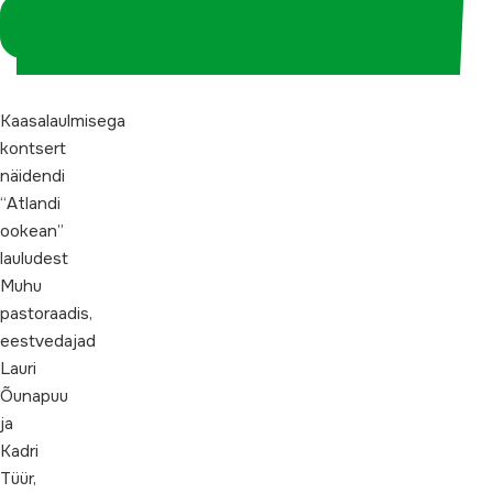
Logi sisse
koordinaatorina
Kaasalaulmisega
kontsert
näidendi
“Atlandi
ookean”
lauludest
Muhu
pastoraadis,
eestvedajad
Lauri
Õunapuu
ja
Kadri
Tüür,