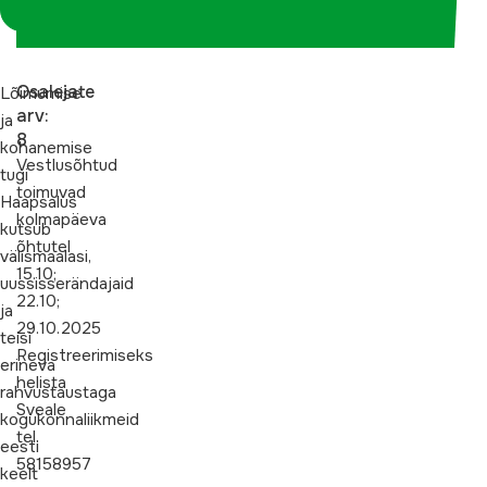
koordinaatorina
Osalejate
Lõimumise
arv:
ja
8
kohanemise
Vestlusõhtud
tugi
toimuvad
Haapsalus
kolmapäeva
kutsub
õhtutel
välismaalasi,
15.10;
uussisserändajaid
22.10;
ja
29.10.2025
teisi
Registreerimiseks
erineva
helista
rahvustaustaga
Sveale
kogukonnaliikmeid
tel.
eesti
58158957
keelt