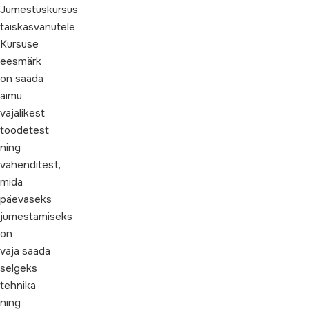
Jumestuskursus
täiskasvanutele
Kursuse
eesmärk
on saada
aimu
vajalikest
toodetest
ning
vahenditest,
mida
päevaseks
jumestamiseks
on
vaja saada
selgeks
tehnika
ning