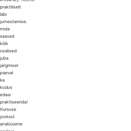
praktiliselt
läbi
jumestamise,
mida
saavad
kõik
osalised
juba
järgmisel
päeval
ka
kodus
edasi
praktiseerida!
Kursuse
jooksul
analüüsime