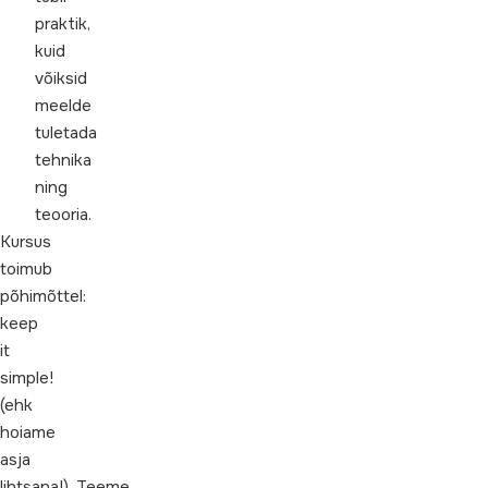
praktik,
kuid
võiksid
meelde
tuletada
tehnika
ning
teooria.
Kursus
toimub
põhimõttel:
keep
it
simple!
(
ehk
hoiame
asja
lihtsana!). Teeme