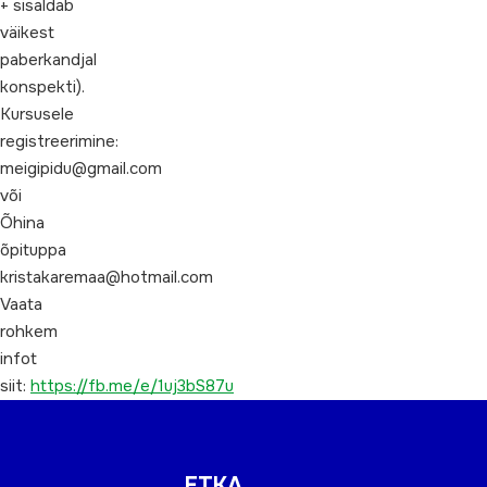
+ sisaldab
väikest
paberkandjal
konspekti).
Kursusele
registreerimine:
meigipidu@gmail.com
või
Õhina
õpituppa
kristakaremaa@hotmail.com
Vaata
rohkem
infot
siit:
https://fb.me/e/1uj3bS87u
ETKA