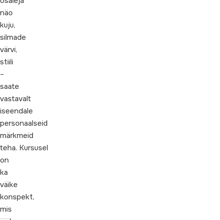
osaleja
näo
kuju,
silmade
värvi,
stiili
–
saate
vastavalt
iseendale
personaalseid
märkmeid
teha. Kursusel
on
ka
väike
konspekt,
mis