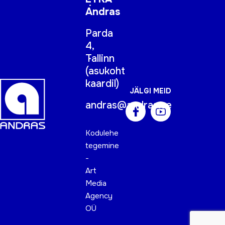
Andras
Parda
4,
Tallinn
(
asukoht
kaardil
)
JÄLGI MEID
andras@andras.ee
Kodulehe
tegemine
-
Art
Media
Agency
OÜ