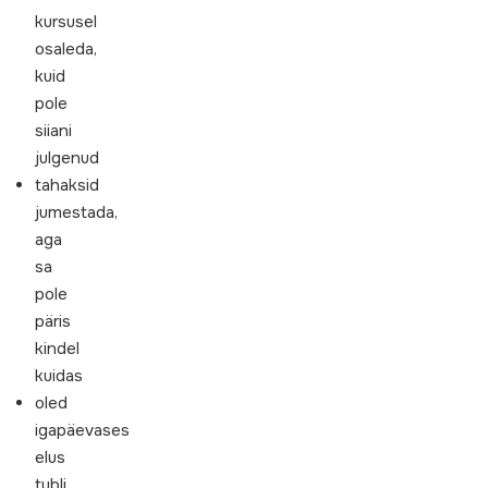
kursusel
osaleda,
kuid
pole
siiani
julgenud
tahaksid
jumestada,
aga
sa
pole
päris
kindel
kuidas
oled
igapäevases
elus
tubli