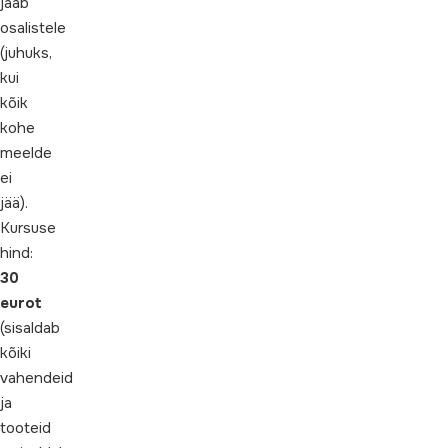
jääb
osalistele
(juhuks,
kui
kõik
kohe
meelde
ei
jää).
Kursuse
hind:
30
eurot
(sisaldab
kõiki
vahendeid
ja
tooteid