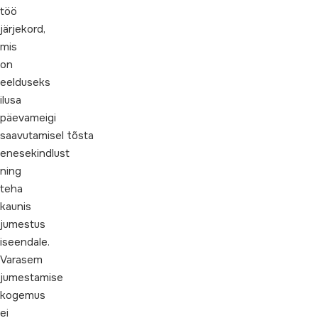
töö
järjekord,
mis
on
eelduseks
ilusa
päevameigi
saavutamisel tõsta
enesekindlust
ning
teha
kaunis
jumestus
iseendale.
Varasem
jumestamise
kogemus
ei