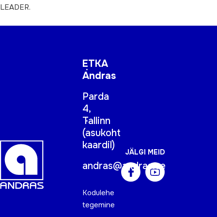
LEADER.
ETKA
Andras
Parda
4,
Tallinn
(
asukoht
kaardil
)
JÄLGI MEID
andras@andras.ee
Kodulehe
tegemine