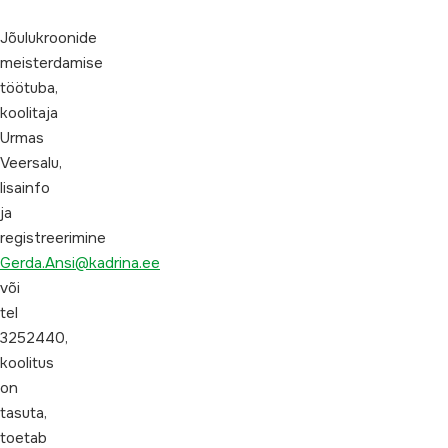
Jõulukroonide
meisterdamise
töötuba,
koolitaja
Urmas
Veersalu,
lisainfo
ja
registreerimine
Gerda.Ansi@kadrina.ee
või
tel
3252440,
koolitus
on
tasuta,
toetab