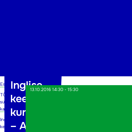
Organisatsioon
Projektid
Kontakt
Inglise
Esileht
13.10.2016 14:30 - 15:30
TÕN
keele
sündmuste
kursus
kalender
Inglise
– A1
keele