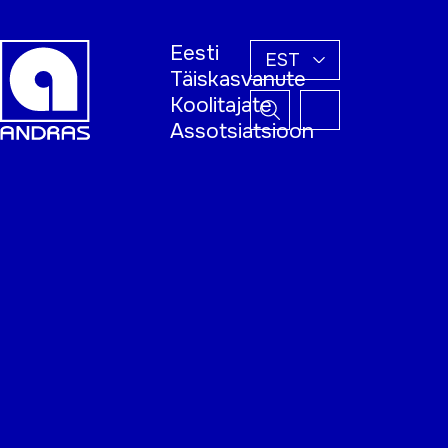
Eesti
EST
Täiskasvanute
Koolitajate
Assotsiatsioon
Esileht
Õppijale
Koolitajale
Täiskasvanud
õppija nädal