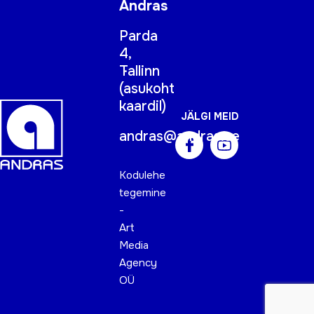
Andras
Parda
4,
Tallinn
(
asukoht
kaardil
)
JÄLGI MEID
andras@andras.ee
Kodulehe
tegemine
-
Art
Media
Agency
OÜ