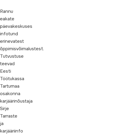
Rannu
eakate
päevakeskuses
infotund
erinevatest
õppimisvõimalustest.
Tutvustuse
teevad
Eesti
Töötukassa
Tartumaa
osakonna
karjäärinõustaja
Sirje
Tarraste
ja
karjääriinfo