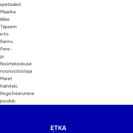
spetsialist
Maarika
Allas.
Täpsem
info:
Rannu
Pere-
ja
Noortekeskuse
noorsootöötaja
Maret
Kalnitski.
Registreerumine
puudub.
ETKA