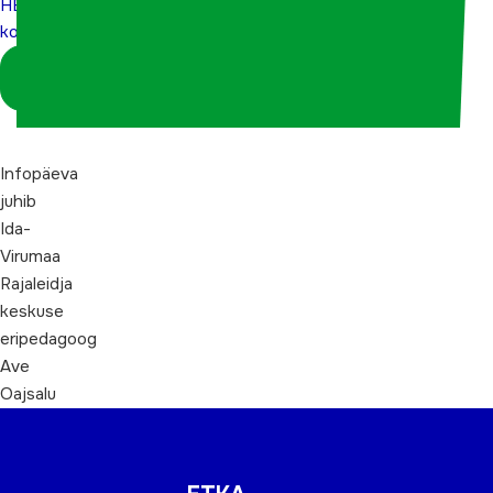
HEV-
koordinaatoritele
Logi sisse
koordinaatorina
Infopäeva
juhib
Ida-
Virumaa
Rajaleidja
keskuse
eripedagoog
Ave
Oajsalu