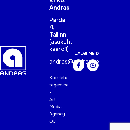
ETKA
Andras
Parda
4,
Tallinn
(
asukoht
kaardil
)
JÄLGI MEID
andras@andras.ee
Kodulehe
tegemine
-
Art
Media
Agency
OÜ