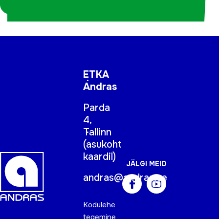
koordinaatorina
ETKA
Andras
Parda
4,
Tallinn
(
asukoht
kaardil
)
JÄLGI MEID
andras@andras.ee
Kodulehe
tegemine