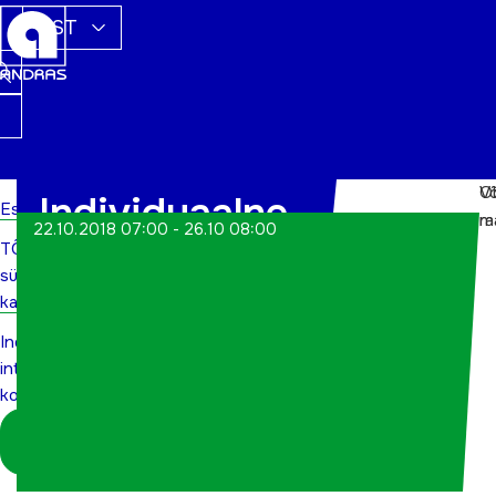
EST
V
Ob
Individuaalne
Esileht
m
r
22.10.2018 07:00 - 26.10 08:00
TÕN
internetialane
sündmuste
koolitus
kalender
Individuaalne
internetialane
koolitus
Logi sisse
koordinaatorina