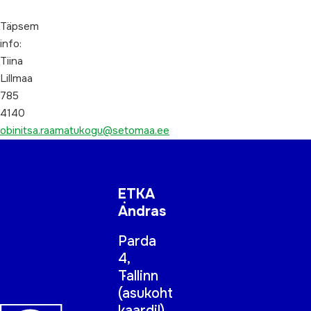
Täpsem
info:
Tiina
Lillmaa
785
4140
obinitsa.raamatukogu@setomaa.ee
ETKA
Andras
Parda
4,
Tallinn
(
asukoht
kaardil
)