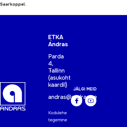
Saarkoppel.
ETKA
Andras
Parda
4,
Tallinn
(
asukoht
kaardil
)
JÄLGI MEID
andras@andras.ee
Kodulehe
tegemine