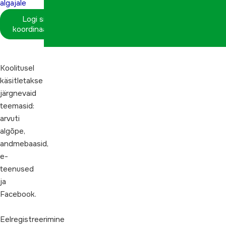
algajale
Logi sisse
koordinaatorina
Koolitusel
käsitletakse
järgnevaid
teemasid:
arvuti
algõpe,
andmebaasid,
e-
teenused
ja
Facebook.
Eelregistreerimine