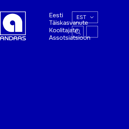
Eesti
EST
Täiskasvanute
Koolitajate
Assotsiatsioon
Esileht
Õppijale
Koolitajale
Täiskasvanud
õppija nädal