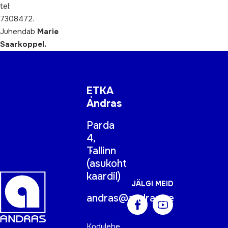
tel:
7308472.
Juhendab
Marie
Saarkoppel.
ETKA
Andras
Parda
4,
Tallinn
(
asukoht
kaardil
)
JÄLGI MEID
andras@andras.ee
Kodulehe