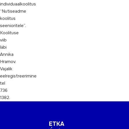
individuaalkoolitus
“Nutiseadme
koolitus
seenioritele”.
Koolituse
viib
läbi
Annika
Hramov.
Vajalik
eelregistreerimine
tel
736
1382.
ETKA