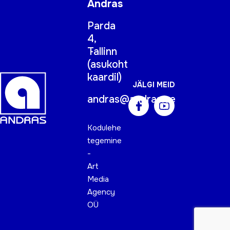
Andras
Parda
4,
Tallinn
(
asukoht
kaardil
)
JÄLGI MEID
andras@andras.ee
Kodulehe
tegemine
-
Art
Media
Agency
OÜ