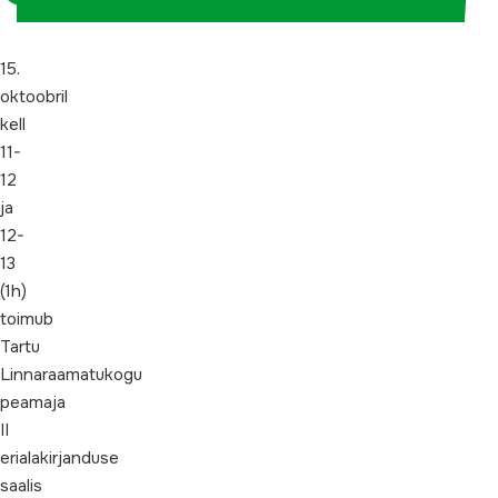
15.
oktoobril
kell
11-
12
ja
12-
13
(1h)
toimub
Tartu
Linnaraamatukogu
peamaja
II
erialakirjanduse
saalis