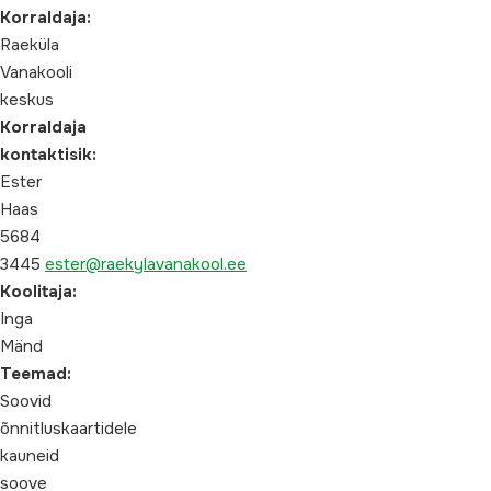
Korraldaja:
Raeküla
Vanakooli
keskus
Korraldaja
kontaktisik:
Ester
Haas
5684
3445
ester@raekylavanakool.ee
Koolitaja:
Inga
Mänd
Teemad:
Soovid
õnnitluskaartidele
kauneid
soove