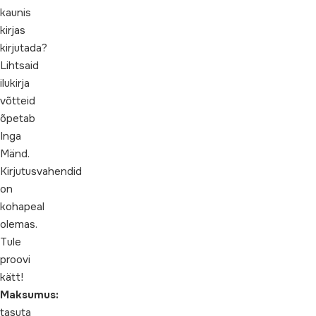
kaunis
kirjas
kirjutada?
Lihtsaid
ilukirja
võtteid
õpetab
Inga
Mänd.
Kirjutusvahendid
on
kohapeal
olemas.
Tule
proovi
kätt!
Maksumus:
tasuta