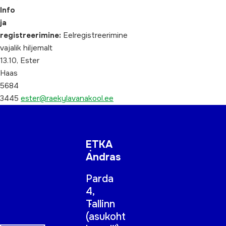
Info
ja
registreerimine:
Eelregistreerimine
vajalik hiljemalt
13.10, Ester
Haas
5684
3445
ester@raekylavanakool.ee
ETKA
Andras
Parda
4,
Tallinn
(
asukoht