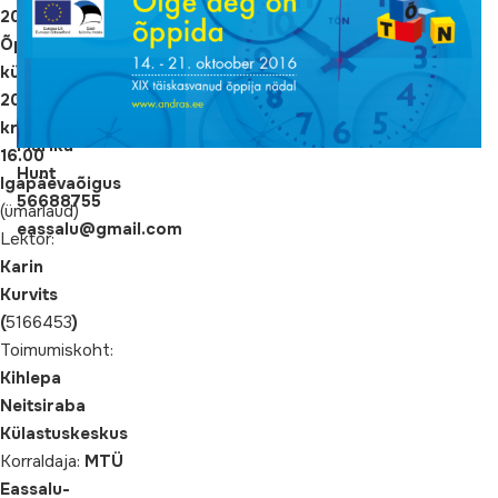
arv:
2016
12
Õppiv
Info
küla
ja
20.10.2016
registreerimine:
krll
Marika
16.00
Hunt
Igapäevaõigus
56688755
(ümarlaud)
eassalu@gmail.com
Lektor:
Karin
Kurvits
(
5166453
)
Toimumiskoht:
Kihlepa
Neitsiraba
Külastuskeskus
Korraldaja:
MTÜ
Eassalu-