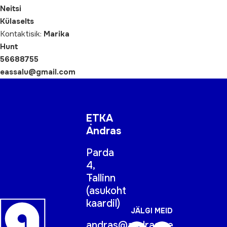
Neitsi
Külaselts
Kontaktisik:
Marika
Hunt
56688755
eassalu@gmail.com
ETKA
Andras
Parda
4,
Tallinn
(
asukoht
kaardil
)
JÄLGI MEID
andras@andras.ee