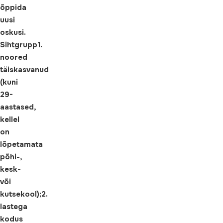
õppida
uusi
oskusi.
Sihtgrupp
1.
noored
täiskasvanud
(kuni
29-
aastased,
kellel
on
lõpetamata
põhi-,
kesk-
või
kutsekool);
2.
lastega
kodus