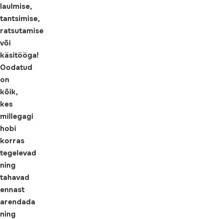
laulmise,
tantsimise,
ratsutamise
või
käsitööga!
Oodatud
on
kõik,
kes
millegagi
hobi
korras
tegelevad
ning
tahavad
ennast
arendada
ning