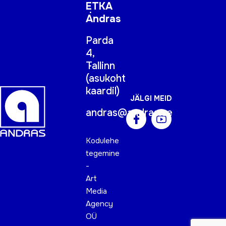
ETKA
Andras
Parda
4,
Tallinn
(
asukoht
kaardil
)
JÄLGI MEID
andras@andras.ee
Kodulehe
tegemine
-
Art
Media
Agency
OÜ