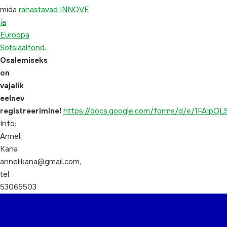
mida
rahastavad INNOVE
ja
Euroopa
Sotsiaalfond.
Osalemiseks
on
vajalik
eelnev
registreerimine!
https://docs.google.com/forms/d/e/1FAI
Info:
Anneli
Kana
annelikana@gmail.com,
tel
53065503