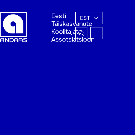
Eesti
EST
Täiskasvanute
Koolitajate
Assotsiatsioon
Esileht
Õppijale
Koolitajale
Täiskasvanud
õppija nädal