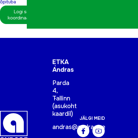
õpituba
Logi sisse
koordinaatorina
ETKA
Andras
Parda
4,
Tallinn
(
asukoht
kaardil
)
JÄLGI MEID
andras@andras.ee