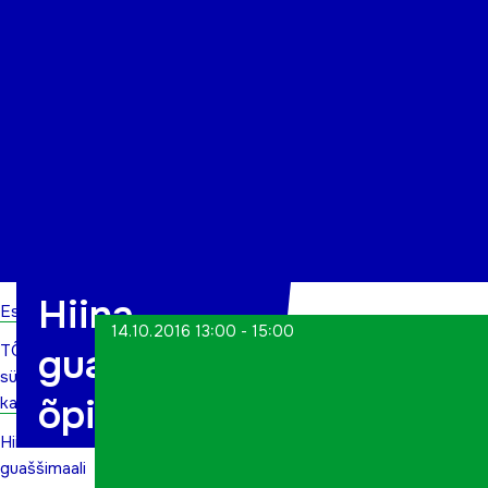
Organisatsioon
Projektid
Kontakt
Hiina
Esileht
14.10.2016 13:00 - 15:00
TÕN
guaššimaali
sündmuste
õpituba
kalender
Hiina
guaššimaali