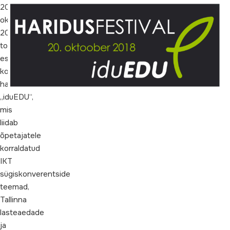
Osalejate
20.
arv:
oktoobril
850
2018
https://www.facebook.com/events/309398493200350/
toimub
esimest
korda
haridusfestival
„iduEDU“,
mis
liidab
õpetajatele
korraldatud
IKT
sügiskonverentside
teemad,
Tallinna
lasteaedade
ja