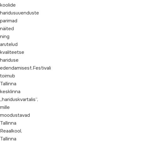
koolide
haridusuuenduste
parimad
näited
ning
arutelud
kvaliteetse
hariduse
edendamisest.Festivali
toimub
Tallinna
kesklinna
„hariduskvartalis“,
mille
moodustavad
Tallinna
Reaalkool,
Tallinna