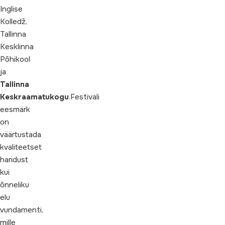
Inglise
Kolledž,
Tallinna
Kesklinna
Põhikool
ja
Tallinna
Keskraamatukogu
.Festivali
eesmärk
on
väärtustada
kvaliteetset
haridust
kui
õnneliku
elu
vundamenti,
mille