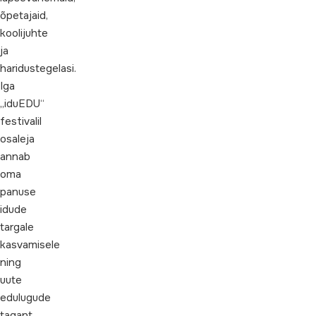
õpetajaid,
koolijuhte
ja
haridustegelasi.
Iga
„iduEDU“
festivalil
osaleja
annab
oma
panuse
idude
targale
kasvamisele
ning
uute
edulugude
tagant