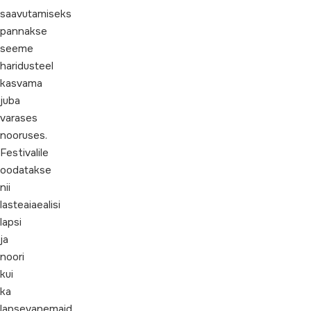
saavutamiseks
pannakse
seeme
haridusteel
kasvama
juba
varases
nooruses.
Festivalile
oodatakse
nii
lasteaiaealisi
lapsi
ja
noori
kui
ka
lapsevanemaid,