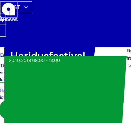
EST
Ha
Ta
Haridusfestival
Esileht
m
K
20.10.2018 08:00 - 13:00
Ta
TÕN
iduEDU
sündmuste
kalender
Haridusfestival
iduEDU
Logi sisse
koordinaatorina