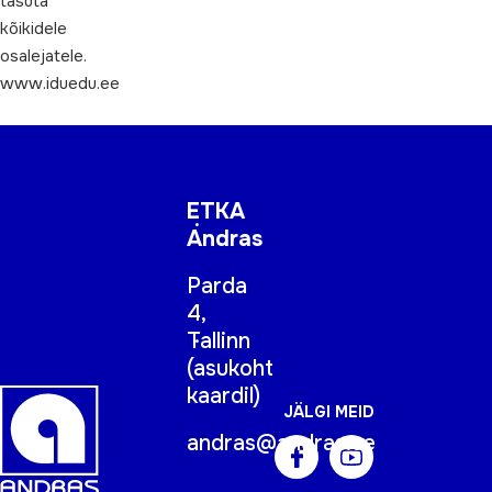
tasuta
kõikidele
osalejatele.
www.iduedu.ee
ETKA
Andras
Parda
4,
Tallinn
(
asukoht
kaardil
)
JÄLGI MEID
andras@andras.ee