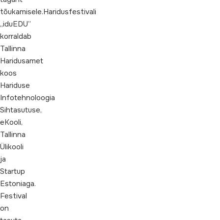
tõukamisele.Haridusfestivali
„iduEDU”
korraldab
Tallinna
Haridusamet
koos
Hariduse
Infotehnoloogia
Sihtasutuse,
eKooli,
Tallinna
Ülikooli
ja
Startup
Estoniaga.
Festival
on