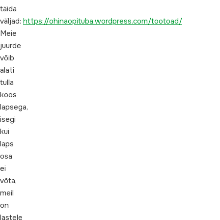
täida
väljad:
https://ohinaopituba.wordpress.com/tootoad/
Meie
juurde
võib
alati
tulla
koos
lapsega,
isegi
kui
laps
osa
ei
võta,
meil
on
lastele