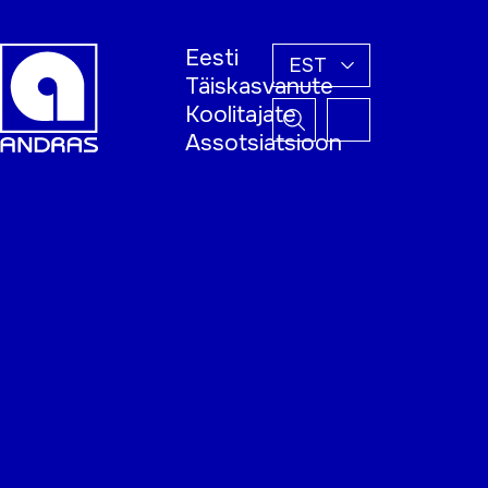
Eesti
EST
Täiskasvanute
Koolitajate
Assotsiatsioon
Esileht
Õppijale
Koolitajale
Täiskasvanud
õppija nädal