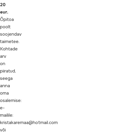
20
eur.
Õpitoa
poolt
soojendav
taimetee.
Kohtade
arv
on
piiratud,
seega
anna
oma
osalemise:
e-
mailile:
kristakaremaa@hotmail.com
või