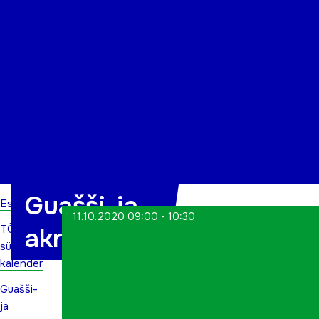
Organisatsioon
Projektid
Kontakt
Guašši-ja
Esileht
11.10.2020 09:00 - 10:30
TÕN
akrüülmaal
sündmuste
kalender
Guašši-
ja