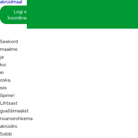
akrüülmaal
Logi sisse
koordinaatorina
Seekord
maailme
ja
kui
ei
oska,
siis
õpime!
Lihtsast
guaššimaalist
nüansirohkema
akrüülini.
Sobib