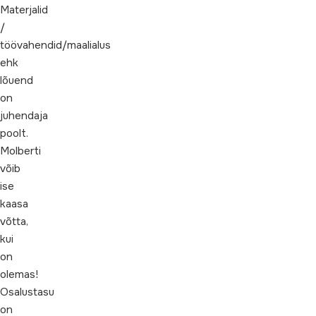
Materjalid
/
töövahendid/maalialus
ehk
lõuend
on
juhendaja
poolt.
Molberti
võib
ise
kaasa
võtta,
kui
on
olemas!
Osalustasu
on