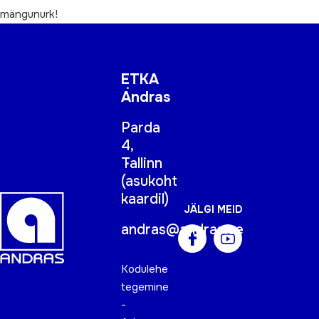
mängunurk!
ETKA
Andras
Parda
4,
Tallinn
(
asukoht
kaardil
)
JÄLGI MEID
andras@andras.ee
Kodulehe
tegemine
-