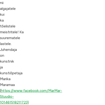
nii
algajatele
kui
ka
tõelistele
meistritele! Ka
suurematele
lastele.
Juhendaja
on
kunstnik
ja
kunstiõpetaja
Marika
Maramaa
(
https://www.facebook.com/MarMar-
Stuudio-
101461518211723)