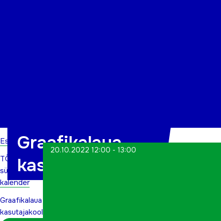
Organisatsioon
Projektid
Kontakt
Graafikalaua
Esileht
20.10.2022 12:00 - 13:00
TÕN
kasutajakoolitus
sündmuste
kalender
Graafikalaua
kasutajakoolitus