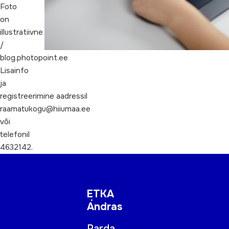
Foto
on
illustratiivne
/
blog.photopoint.ee
Lisainfo
ja
registreerimine aadressil
raamatukogu@hiiumaa.ee
või
telefonil
4632142.
ETKA
Andras
Parda