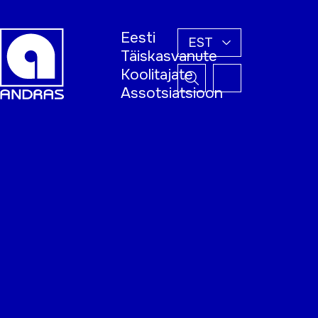
Eesti
EST
Täiskasvanute
Koolitajate
Assotsiatsioon
Esileht
Õppijale
Koolitajale
Täiskasvanud
õppija nädal