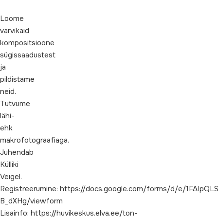
Loome
värvikaid
kompositsioone
sügissaadustest
ja
pildistame
neid.
Tutvume
lähi-
ehk
makrofotograafiaga.
Juhendab
Külliki
Veigel.
Registreerumine: https://docs.google.com/forms/d/e/1FAI
B_dXHg/viewform
Lisainfo: https://huvikeskus.elva.ee/ton-