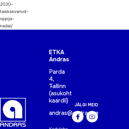
2020-
taiskasvanud-
oppija-
nadal/
ETKA
Andras
Parda
4,
Tallinn
(
asukoht
kaardil
)
JÄLGI MEID
andras@andras.ee