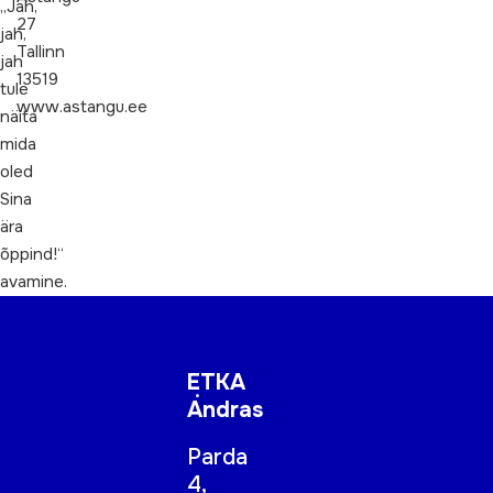
„Jah,
27
jah,
Tallinn
jah
13519
tule
www.astangu.ee
näita
mida
oled
Sina
ära
õppind!“
avamine.
ETKA
Andras
Parda
4,