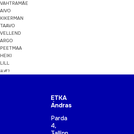
ETKA
Andras
Parda
4,
Tallinn