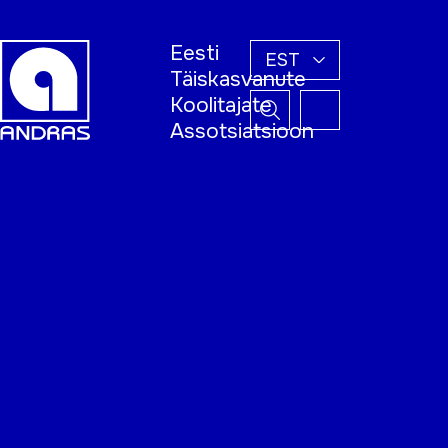
Eesti
EST
Täiskasvanute
Koolitajate
Assotsiatsioon
Esileht
Õppijale
Koolitajale
Täiskasvanud
õppija nädal