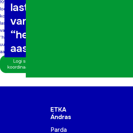
Kriisa
laste
loeng
kooliealiste
vanematele
laste
vanematele
“head uut
“head
uut
aastat”
aastat”
Logi sisse
koordinaatorina
ETKA
Andras
Parda