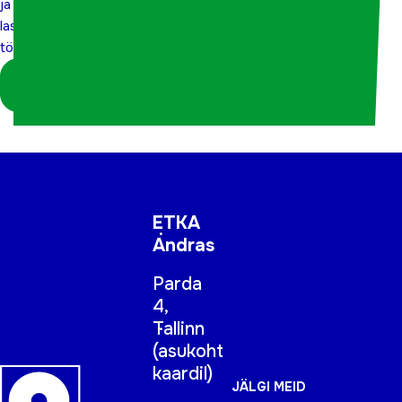
ja
lasteaia
töötajatele
Logi sisse
koordinaatorina
ETKA
Andras
Parda
4,
Tallinn
(
asukoht
kaardil
)
JÄLGI MEID