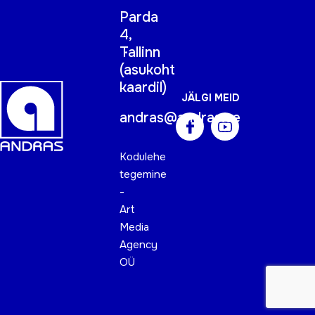
Parda
4,
Tallinn
(
asukoht
kaardil
)
JÄLGI MEID
andras@andras.ee
Kodulehe
tegemine
-
Art
Media
Agency
OÜ