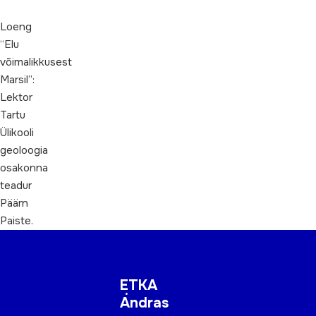
Loeng
“Elu
võimalikkusest
Marsil”:
Lektor
Tartu
Ülikooli
geoloogia
osakonna
teadur
Päärn
Paiste.
ETKA
Andras