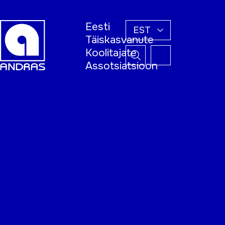
Eesti
EST
Täiskasvanute
Koolitajate
Assotsiatsioon
Esileht
Õppijale
Koolitajale
Täiskasvanud
õppija nädal