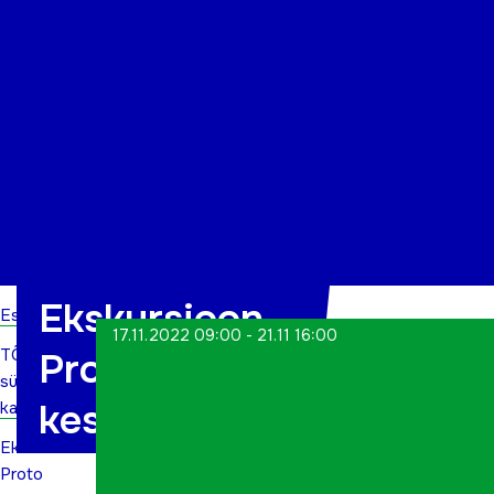
Organisatsioon
Projektid
Kontakt
Ekskursioon
Esileht
17.11.2022 09:00 - 21.11 16:00
TÕN
Proto
sündmuste
keskusesesse
kalender
Ekskursioon
Proto