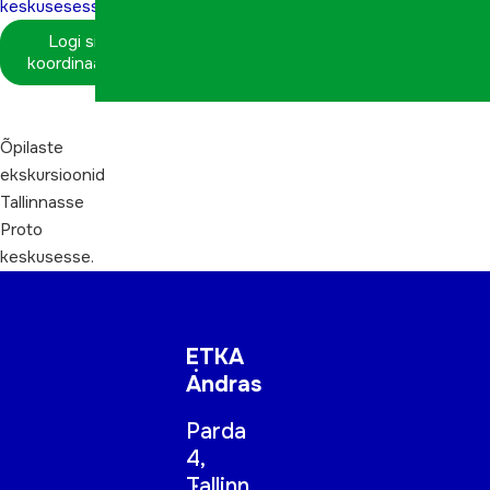
keskusesesse
Logi sisse
koordinaatorina
Õpilaste
ekskursioonid
Tallinnasse
Proto
keskusesse.
ETKA
Andras
Parda
4,
Tallinn