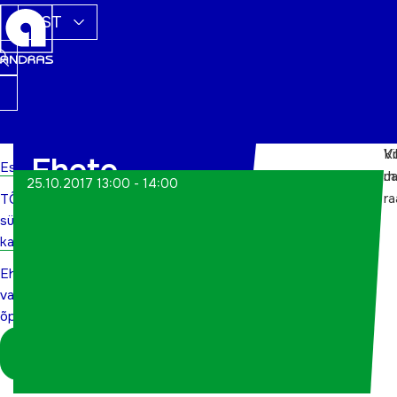
EST
Vi
K
Ehete
Esileht
m
Ja
25.10.2017 13:00 - 14:00
r
TÕN
valmistamise
sündmuste
õpituba
kalender
Ehete
valmistamise
õpituba
Logi sisse
koordinaatorina