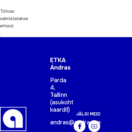
Tötoas
valmistatakse
ehteid
.
ETKA
Andras
Parda
4,
Tallinn
(
asukoht
kaardil
)
JÄLGI MEID
andras@andras.ee