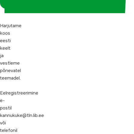
koordinaatorina
Harjutame
koos
eesti
keelt
ja
vestleme
põnevatel
teemadel.
Eelregistreerimine
e-
postil
kannukuke@tln.lib.ee
või
telefonil