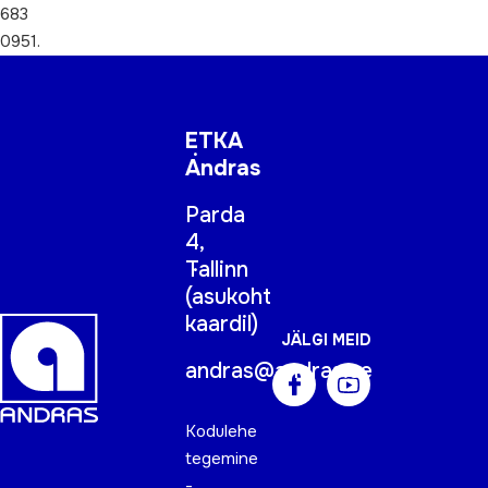
683
0951.
ETKA
Andras
Parda
4,
Tallinn
(
asukoht
kaardil
)
JÄLGI MEID
andras@andras.ee
Kodulehe
tegemine
-