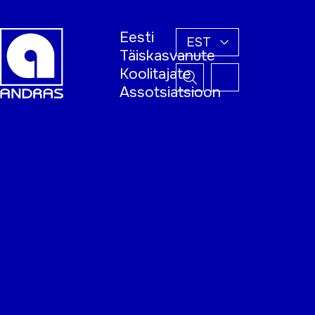
Eesti
EST
Täiskasvanute
Koolitajate
Assotsiatsioon
Esileht
Õppijale
Koolitajale
Täiskasvanud
õppija nädal