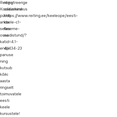
Reiting
registreerige
Koolituskeskus
osalemine:
püüab
https://www.reiting.ee/keeleope/eesti-
anda
keele-c1-
selles
taseme-
osas
naidistund/?
ka
tid=4.1-
enda
4/434-23
panuse
ning
kutsub
kõiki
aasta
ringselt
toimuvatele
eesti
keele
kursustele!