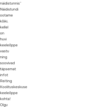
näidistunnis”
Näidistundi
ootame
kõiki,
kellel
on
huvi
keeleõppe
vastu
ning
soovivad
täpsemat
infot
Reiting
Koolituskeskuse
keeleõppe
kohta!
Olgu