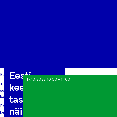
Organisatsioon
Projektid
Kontakt
Eesti
Esileht
17.10.2023 10:00 - 11:00
TÕN
keele C1-
sündmuste
taseme
kalender
Eesti
näidistund
keele