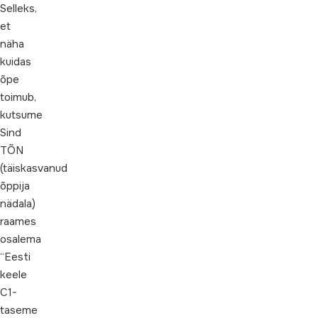
Selleks,
et
näha
kuidas
õpe
toimub,
kutsume
Sind
TÕN
(täiskasvanud
õppija
nädala)
raames
osalema
“Eesti
keele
C1-
taseme