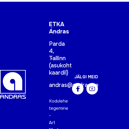
ETKA
Andras
Parda
4,
Tallinn
(
asukoht
kaardil
)
JÄLGI MEID
andras@andras.ee
Kodulehe
tegemine
-
Art