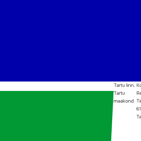
Tartu linn,
Ko
Tartu
Re
maakond
Ti
61
Ta