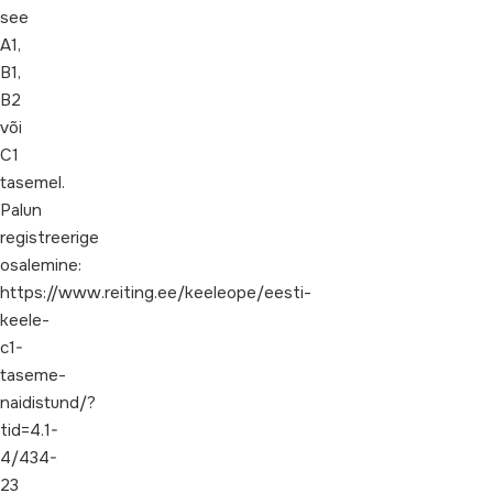
see
A1,
B1,
B2
või
C1
tasemel.
Palun
registreerige
osalemine:
https://www.reiting.ee/keeleope/eesti-
keele-
c1-
taseme-
naidistund/?
tid=4.1-
4/434-
23