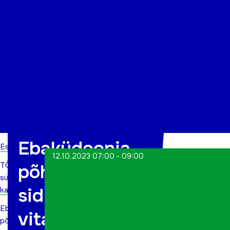
Organisatsioon
Projektid
Kontakt
Ebaküdoonia,
Esileht
12.10.2023 07:00 - 09:00
TÕN
põhjamaine
sündmuste
sidrun, tõeline
kalender
Ebaküdoonia,
vitamiinipomm
põhjamaine