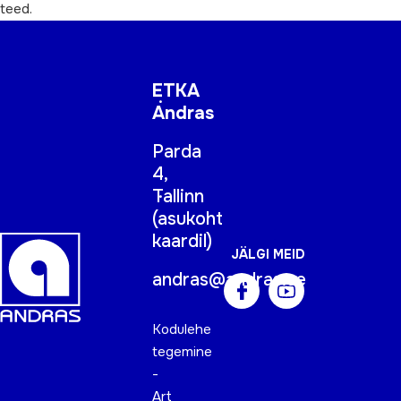
teed.
ETKA
Andras
Parda
4,
Tallinn
(
asukoht
kaardil
)
JÄLGI MEID
andras@andras.ee
Kodulehe
tegemine
-
Art