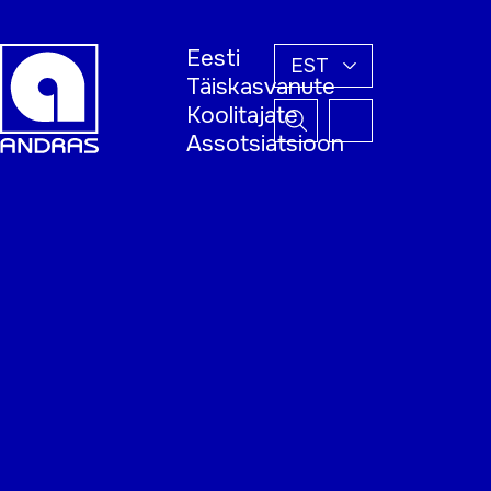
Eesti
EST
Täiskasvanute
Koolitajate
Assotsiatsioon
Esileht
Õppijale
Koolitajale
Täiskasvanud
õppija nädal