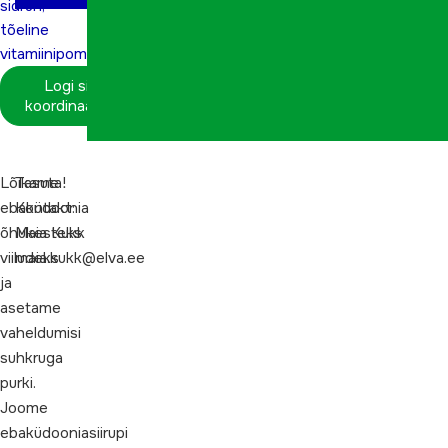
sidrun,
tõeline
vitamiinipomm
Logi sisse
koordinaatorina
Lõikame
Tasuta!
ebaküdoonia
Kontakt:
õhukesteks
Maia Kukk
viiludeks
maia.kukk@elva.ee
ja
asetame
vaheldumisi
suhkruga
purki.
Joome
ebaküdooniasiirupi