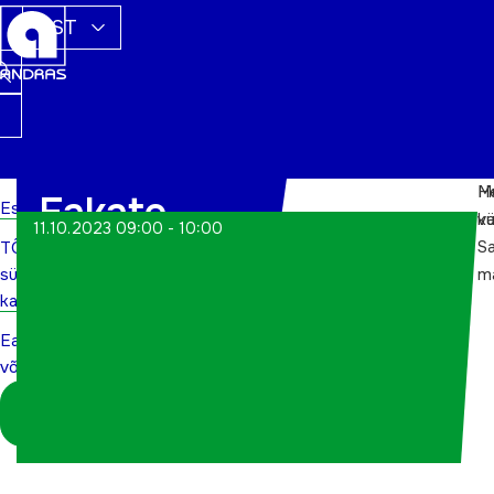
EST
M
H
Eakate
Esileht
va
k
11.10.2023 09:00 - 10:00
S
TÕN
võimlemine
sündmuste
m
kalender
Eakate
võimlemine
Logi sisse
koordinaatorina