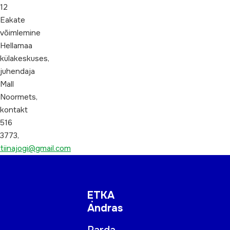
12
Eakate
võimlemine
Hellamaa
külakeskuses,
juhendaja
Mall
Noormets,
kontakt
516
3773,
tiinajogi@gmail.com
ETKA
Andras