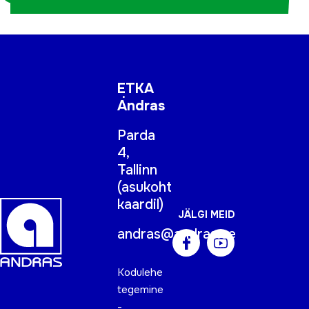
ETKA
Andras
Parda
4,
Tallinn
(
asukoht
kaardil
)
JÄLGI MEID
andras@andras.ee
Kodulehe
tegemine
-