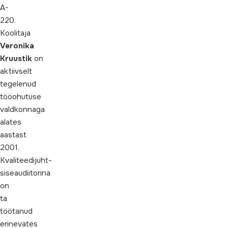
A-
220.
Koolitaja
Veronika
Kruustik
on
aktiivselt
tegelenud
tööohutuse
valdkonnaga
alates
aastast
2001.
Kvaliteedijuht-
siseaudiitorina
on
ta
töötanud
erinevates