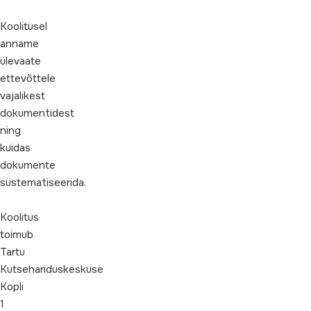
Koolitusel
anname
ülevaate
ettevõttele
vajalikest
dokumentidest
ning
kuidas
dokumente
süstematiseerida.
Koolitus
toimub
Tartu
Kutsehariduskeskuse
Kopli
1