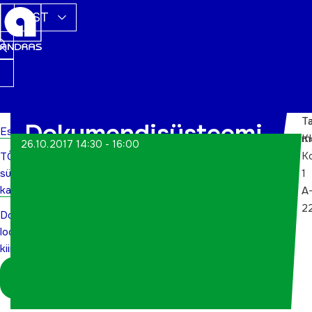
EST
Ta
Ta
Dokumendisüsteemi
Esileht
m
K
26.10.2017 14:30 - 16:00
Ko
TÕN
loomise kiirülevaade
sündmuste
1
kalender
A
2
Dokumendisüsteemi
loomise
kiirülevaade
Logi sisse
koordinaatorina