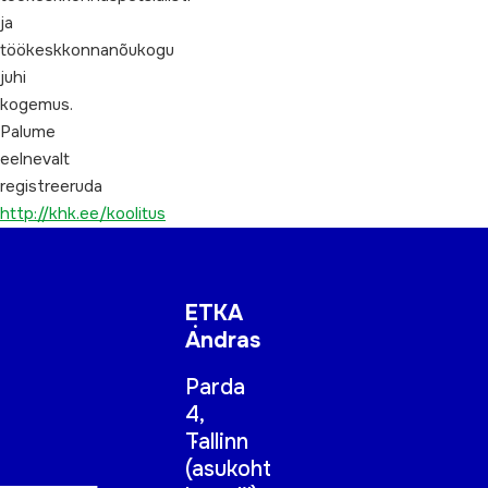
ja
töökeskkonnanõukogu
juhi
kogemus.
Palume
eelnevalt
registreeruda
http://khk.ee/koolitus
ETKA
Andras
Parda
4,
Tallinn
(
asukoht