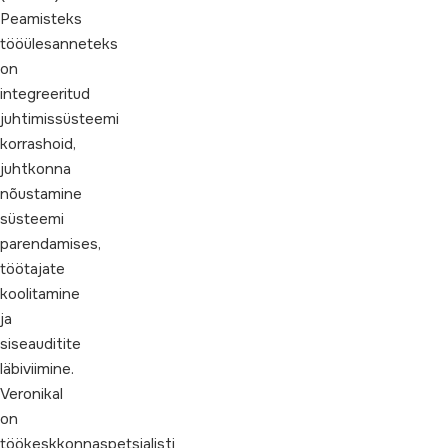
Peamisteks
tööülesanneteks
on
integreeritud
juhtimissüsteemi
korrashoid,
juhtkonna
nõustamine
süsteemi
parendamises,
töötajate
koolitamine
ja
siseauditite
läbiviimine.
Veronikal
on
töökeskkonnaspetsialisti