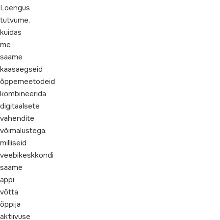
Loengus
tutvume,
kuidas
me
saame
kaasaegseid
õppemeetodeid
kombineerida
digitaalsete
vahendite
võimalustega:
milliseid
veebikeskkondi
saame
appi
võtta
õppija
aktiivuse