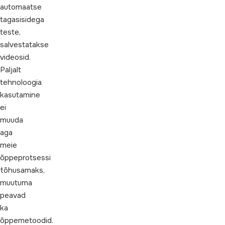
automaatse
tagasisidega
teste,
salvestatakse
videosid.
Paljalt
tehnoloogia
kasutamine
ei
muuda
aga
meie
õppeprotsessi
tõhusamaks,
muutuma
peavad
ka
õppemetoodid.