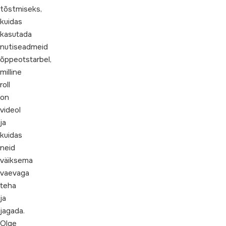
tõstmiseks,
kuidas
kasutada
nutiseadmeid
õppeotstarbel,
milline
roll
on
videol
ja
kuidas
neid
väiksema
vaevaga
teha
ja
jagada.
Olge