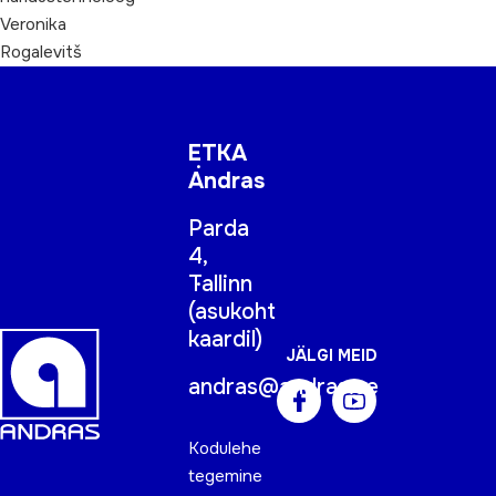
Veronika
Rogalevitš
ETKA
Andras
Parda
4,
Tallinn
(
asukoht
kaardil
)
JÄLGI MEID
andras@andras.ee
Kodulehe
tegemine