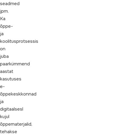
seadmed
jpm.
Ka
õppe-
ja
koolitusprotsessis
on
juba
paarkümmend
aastat
kasutuses
e-
õppekeskkonnad
ja
digitaalsesl
kujul
õppematerjalid,
tehakse