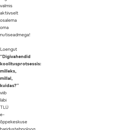
valmis
aktiivselt
osalema
oma
nutiseadmega!
Loengut
“Digivahendid
koolitusprotsessis:
milleks,
millal,
kuidas
?”
viib
läbi
TLÜ
e-
õppekeskuse
haridustehnoloog