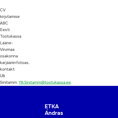
CV
kirjutamise
ABC
Eesti
Töötukassa
Lääne-
Virumaa
osakonna
karjääriinfotoas,
kontakt:
Ülli
Sinitamm,
Ylli.Sinitamm@tootukassa.ee
.
ETKA
Andras