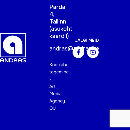
Parda
4,
Tallinn
(
asukoht
kaardil
)
JÄLGI MEID
andras@andras.ee
Kodulehe
tegemine
-
Art
Media
Agency
OÜ