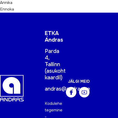
Annika
Ennoka
ETKA
Andras
Parda
4,
Tallinn
(
asukoht
kaardil
)
JÄLGI MEID
andras@andras.ee
Kodulehe
tegemine
-