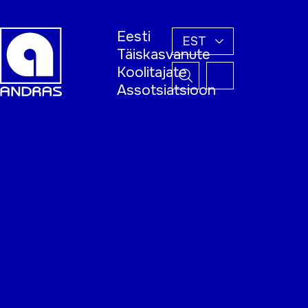
Eesti
EST
Täiskasvanute
Koolitajate
Assotsiatsioon
Esileht
Õppijale
Koolitajale
Täiskasvanud
õppija nädal