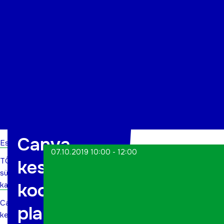
Organisatsioon
Projektid
Kontakt
Canva
Esileht
07.10.2019 10:00 - 12:00
TÕN
keskonna
sündmuste
koolitus
kalender
Canva
plakatite
keskonna