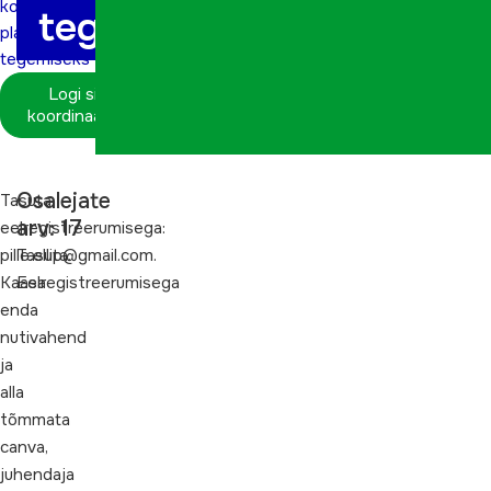
koolitus
tegemiseks
plakatite
tegemiseks
Logi sisse
koordinaatorina
Osalejate
Tasuta.
arv: 17
eelregistreerumisega:
pille.ellip@gmail.com.
Tasuta.
Kaasa
Eelregistreerumisega
enda
nutivahend
ja
alla
tõmmata
canva,
juhendaja