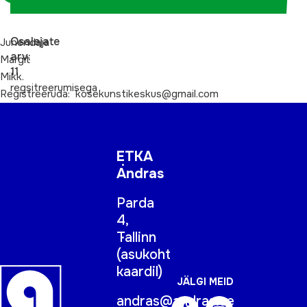
Osalejate
Juhendaja
arv:
Margit
11
Mikk.
regsitreerumisega
Registreeruda: kosekunstikeskus@gmail.com
ETKA
Andras
Parda
4,
Tallinn
(
asukoht
kaardil
)
JÄLGI MEID
andras@andras.ee