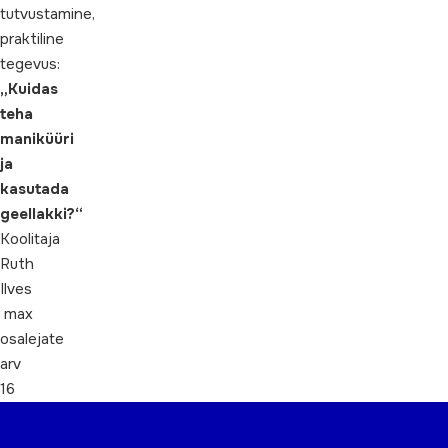
tutvustamine,
praktiline
tegevus:
„Kuidas
teha
maniküüri
ja
kasutada
geellakki?“
Koolitaja
Ruth
Ilves
max
osalejate
arv
16