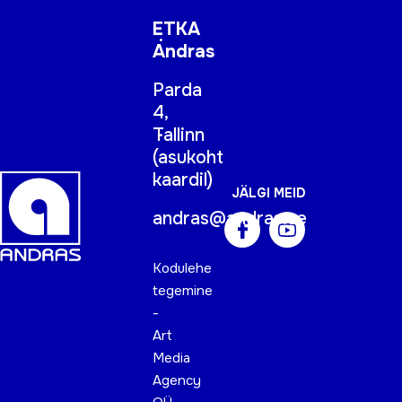
ETKA
Andras
Parda
4,
Tallinn
(
asukoht
kaardil
)
JÄLGI MEID
andras@andras.ee
Kodulehe
tegemine
-
Art
Media
Agency