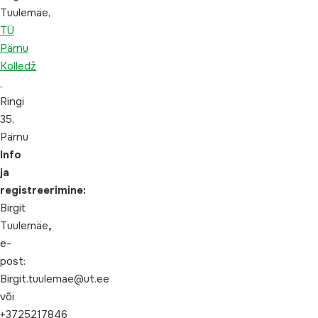
Tuulemäe,
TÜ
Pärnu
Kolledž
,
Ringi
35,
Pärnu
Info
ja
registreerimine:
Birgit
Tuulemäe
,
e-
post:
Birgit.tuulemae@ut.ee
või
+3725217846