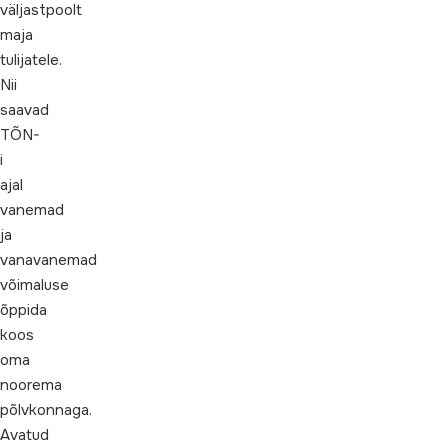
väljastpoolt
maja
tulijatele.
Nii
saavad
TÕN-
i
ajal
vanemad
ja
vanavanemad
võimaluse
õppida
koos
oma
noorema
põlvkonnaga.
Avatud