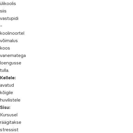
ülikoolis
siis
vastupidi
–
koolinoortel
võimalus
koos
vanematega
loengusse
tulla.
Kellele:
avatud
kõigile
huvilistele
Sisu:
Kursusel
räägitakse
stressist