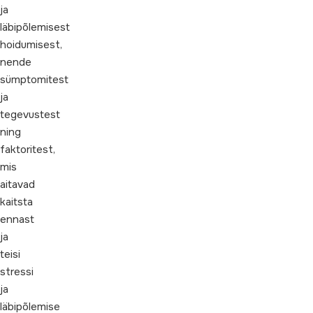
ja
läbipõlemisest
hoidumisest,
nende
sümptomitest
ja
tegevustest
ning
faktoritest,
mis
aitavad
kaitsta
ennast
ja
teisi
stressi
ja
läbipõlemise