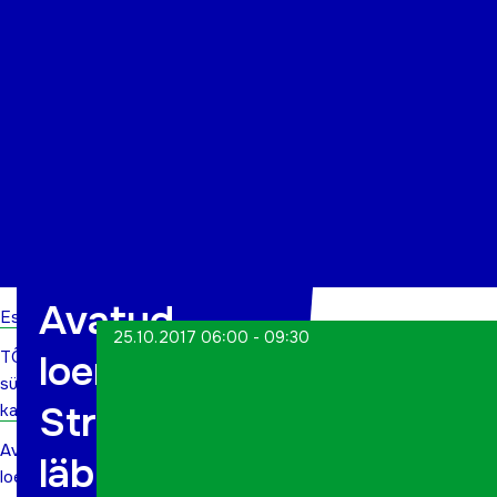
Organisatsioon
Projektid
Kontakt
Avatud
Esileht
25.10.2017 06:00 - 09:30
TÕN
loengud:
sündmuste
Stress ja
kalender
Avatud
läbipõlemine
loengud: