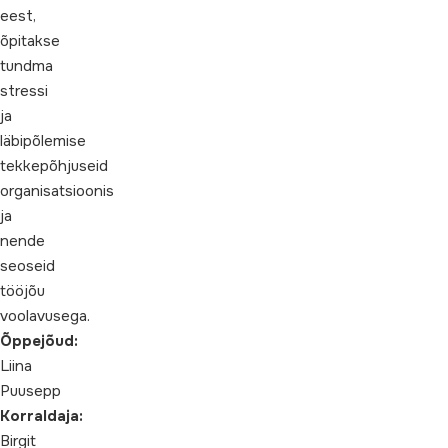
eest,
õpitakse
tundma
stressi
ja
läbipõlemise
tekkepõhjuseid
organisatsioonis
ja
nende
seoseid
tööjõu
voolavusega.
Õppejõud:
Liina
Puusepp
Korraldaja:
Birgit