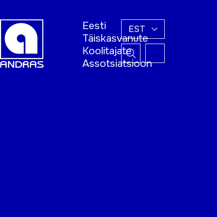
Eesti
EST
Täiskasvanute
Koolitajate
Assotsiatsioon
Esileht
Õppijale
Koolitajale
Täiskasvanud
õppija nädal