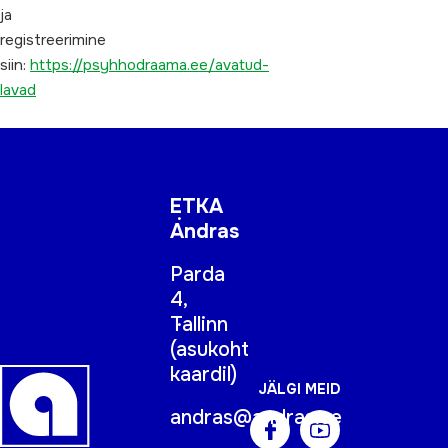
ja
registreerimine
siin:
https://psyhhodraama.ee/avatud-
lavad
ETKA
Andras
Parda
4,
Tallinn
(
asukoht
kaardil
)
JÄLGI MEID
andras@andras.ee