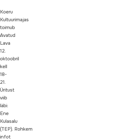
Koeru
Kultuurimajas
toimub
Avatud
Lava
12.
oktoobril
kell
18-
21.
Üritust
viib
läbi:
Ene
Kulasalu
(TEP). Rohkem
infot