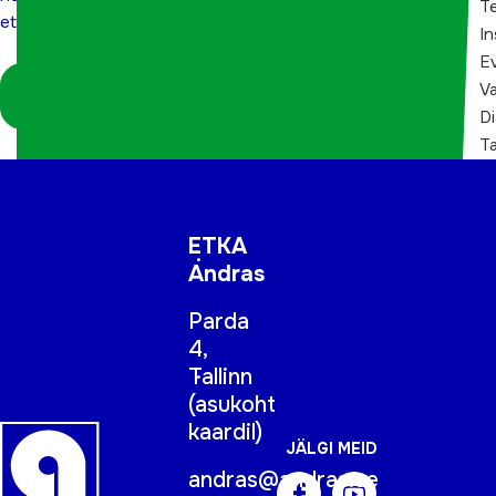
T
ettevõtlus.
In
E
Logi sisse
V
koordinaatorina
D
T
ETKA
Andras
Parda
4,
Tallinn
(
asukoht
kaardil
)
JÄLGI MEID
andras@andras.ee