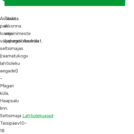
Asuküla
Tasuta,
paikkonna
ei
loomeinimeste
vaja
väljapanek Asuküla
eelregistreerimist.
seltsimajas
(raamatukogu
lahtioleku
aegadel)
–
Mägari
küla,
Haapsalu
linn.
Seltsimaja
Lahtiolekuajad
:
Teisipäev10–
18