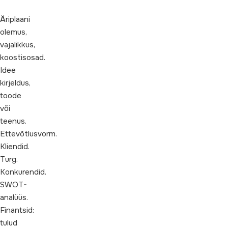
Äriplaani
olemus,
vajalikkus,
koostisosad.
Idee
kirjeldus,
toode
või
teenus.
Ettevõtlusvorm.
Kliendid.
Turg.
Konkurendid.
SWOT-
analüüs.
Finantsid:
tulud