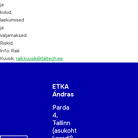
ja
kulud,
laekumised
ja
väljamaksed.
Riskid.
Info: Raili
Kuusik,
raili.kuusik@taltech.ee
ETKA
Andras
Parda
4,
Tallinn
(
asukoht