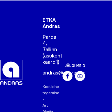
ETKA
Andras
Parda
4,
Tallinn
(
asukoht
kaardil
)
JÄLGI MEID
andras@andras.ee
Kodulehe
tegemine
-
Art
Media