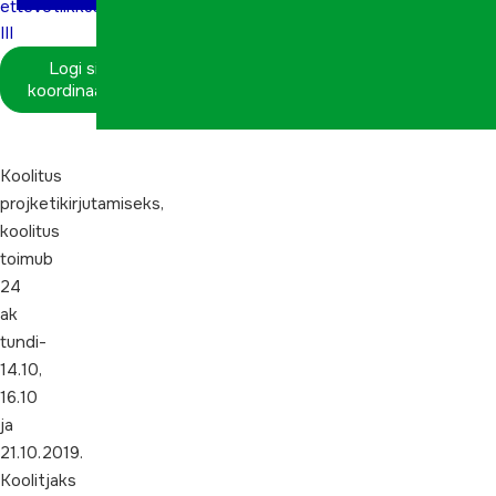
ettevõtlikkus
III
Logi sisse
koordinaatorina
Koolitus
projketikirjutamiseks,
koolitus
toimub
24
ak
tundi-
14.10,
16.10
ja
21.10.2019.
Koolitjaks