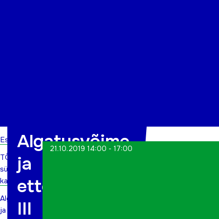
Organisatsioon
Projektid
Kontakt
Algatusvõime
Esileht
21.10.2019 14:00 - 17:00
TÕN
ja
sündmuste
ettevõtlikkus
kalender
Algatusvõime
III
ja