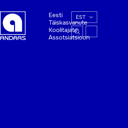
Eesti
EST
Täiskasvanute
Koolitajate
Assotsiatsioon
Esileht
Õppijale
Koolitajale
Täiskasvanud
õppija nädal