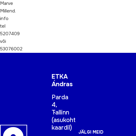
Marve
Millend.
info
tel
5207409
või
53076002
ETKA
Andras
Parda
4,
Tallinn
(
asukoht
kaardil
)
JÄLGI MEID